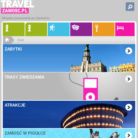
Oficjalny przewodnik po Zamościu
Start
ZABYTKI
TRASY ZWIEDZANIA
ATRAKCJE
ZAMOŚĆ W PIGUŁCE