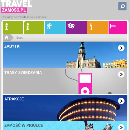
Oficjalny przewodnik po Zamościu
Start
ZABYTKI
TRASY ZWIEDZANIA
ATRAKCJE
ZAMOŚĆ W PIGUŁCE