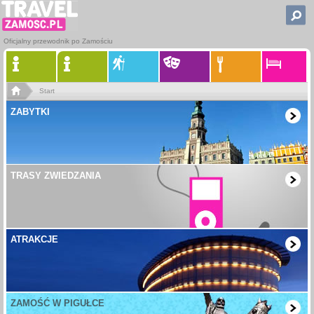
Oficjalny przewodnik po Zamościu
Start
ZABYTKI
TRASY ZWIEDZANIA
ATRAKCJE
ZAMOŚĆ W PIGUŁCE