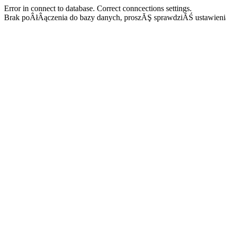
Error in connect to database. Correct conncections settings.
Brak poÂłÂączenia do bazy danych, proszĂŞ sprawdziĂŚ ustawieni