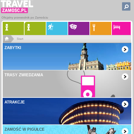
Oficjalny przewodnik po Zamościu
Start
ZABYTKI
TRASY ZWIEDZANIA
ATRAKCJE
ZAMOŚĆ W PIGUŁCE