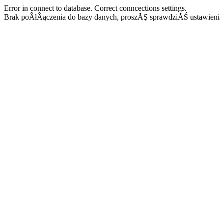
Error in connect to database. Correct conncections settings.
Brak poÂłÂączenia do bazy danych, proszĂŞ sprawdziĂŚ ustawieni