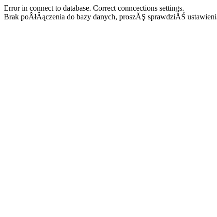
Error in connect to database. Correct conncections settings.
Brak poÂłÂączenia do bazy danych, proszĂŞ sprawdziĂŚ ustawieni