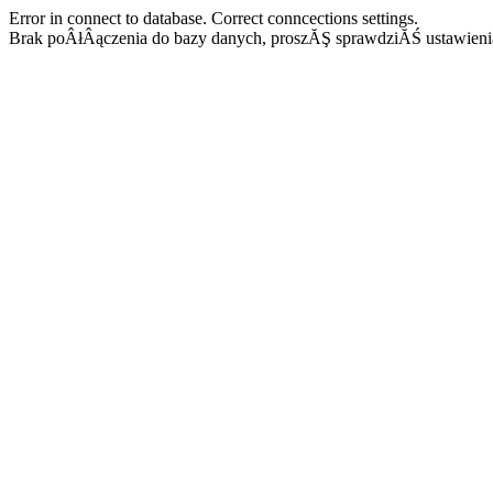
Error in connect to database. Correct conncections settings.
Brak poÂłÂączenia do bazy danych, proszĂŞ sprawdziĂŚ ustawieni