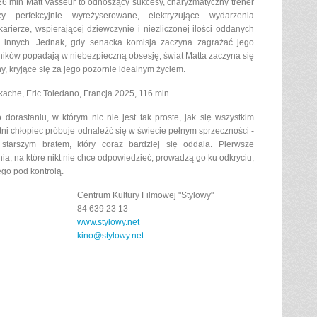
26 min Matt Vasseur to odnoszący sukcesy, charyzmatyczny trener
y perfekcyjnie wyreżyserowane, elektryzujące wydarzenia
arierze, wspierającej dziewczynie i niezliczonej ilości oddanych
uje innych. Jednak, gdy senacka komisja zaczyna zagrażać jego
nników popadają w niebezpieczną obsesję, świat Matta zaczyna się
y, kryjące się za jego pozornie idealnym życiem.
akache, Eric Toledano, Francja 2025, 116 min
dorastaniu, w którym nic nie jest tak proste, jak się wszystkim
tni chłopiec próbuje odnaleźć się w świecie pełnym sprzeczności -
starszym bratem, który coraz bardziej się oddala. Pierwsze
nia, na które nikt nie chce odpowiedzieć, prowadzą go ku odkryciu,
ego pod kontrolą.
Centrum Kultury Filmowej "Stylowy"
84 639 23 13
www.stylowy.net
kino@stylowy.net