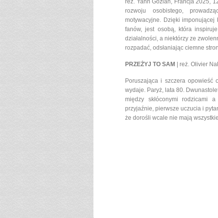
reż. Yann Gozlan, Francja 2025, 1
rozwoju osobistego, prowadząc
motywacyjne. Dzięki imponującej k
fanów, jest osobą, która inspir
działalności, a niektórzy ze zwole
rozpadać, odsłaniając ciemne stron
PRZEŻYJ TO SAM
| reż. Olivier N
Poruszająca i szczera opowieść o 
wydaje. Paryż, lata 80. Dwunastole
między skłóconymi rodzicami a 
przyjaźnie, pierwsze uczucia i pyta
że dorośli wcale nie mają wszystki