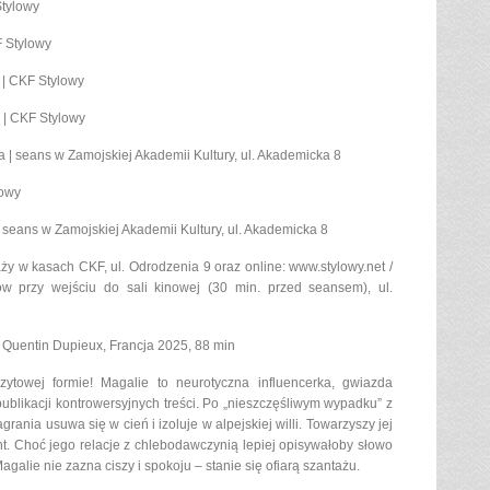
Stylowy
F Stylowy
 | CKF Stylowy
 | CKF Stylowy
ia | seans w Zamojskiej Akademii Kultury, ul. Akademicka 8
lowy
| seans w Zamojskiej Akademii Kultury, ul. Akademicka 8
daży w kasach CKF, ul. Odrodzenia 9 oraz online: www.stylowy.net /
w przy wejściu do sali kinowej (30 min. przed seansem), ul.
. Quentin Dupieux, Francja 2025, 88 min
czytowej formie! Magalie to neurotyczna influencerka, gwiazda
 publikacji kontrowersyjnych treści. Po „nieszczęśliwym wypadku” z
rania usuwa się w cień i izoluje w alpejskiej willi. Towarzyszy jej
nt. Choć jego relacje z chlebodawczynią lepiej opisywałoby słowo
galie nie zazna ciszy i spokoju – stanie się ofiarą szantażu.