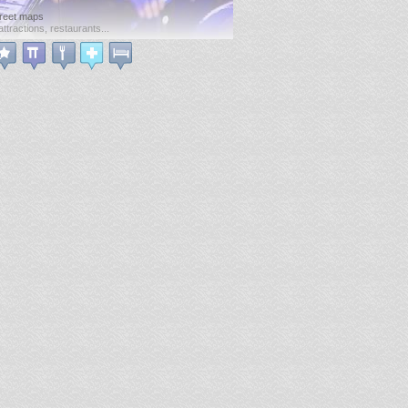
reet maps
attractions, restaurants...