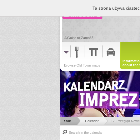
Ta strona używa ciastec
A Guide to Zamość
Informati
about the
Browse Old Town maps
Start
Calendar
17. Przegląd Now
Search in the calendar