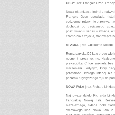
OBCY
| reż. François Ozon, Francj
Nowa ekranizacja jednej z najwybi
François Ozon opowiada histor
codziennej rutyny nie przerywa n
dochodzi do tragicznego zdar
poszukiwaniu sensu w świecie, w k
czarno-białe zdjęcia, stanowiące h
MI AMOR
| reż. Guillaume Nicloux,
Romy, paryska DJ-ka u progu wielki
nocnej imprezy techno. Następn
przyjaciółka Chloé zniknęła bez
milczeniem. Jedynym, który dec
przeszłości, którego intencji 
pozorów turystycznego raju do pod
NOWA FALA
| reż. Richard Linklat
Najnowsze dzieło Richarda Linkl
francuskiej Nowej Fali. Reżys
niezależnego, składa hołd Goda
światowego kina. Nowa Fala to f