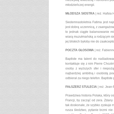
niezwykłą lekkością i humorem poka
młodzieńczej energii.
MŁODSZA SIOSTRA
| reż. Hafsia
Siedemnastoletnia Fatima jest naj
jest dobrą uczennicą, z zaangażow
to jednak ciągłe balansowanie mi
wiarą muzułmańską a rodzącym się w
jej bliskich byłoby nie do zaakcept
POCZTA GŁOSOWA
| reż. Fabienn
Baptiste ma talent do naśladowa
kontaktuje się z nim Pierre Chozèn
osoby z wyższych sfer i niepożą
najbardziej ambitną i osobistą pow
odbierał za niego telefon. Baptiste
FAŁSZERZ STULECIA
| reż. Jean
Prawdziwa historia Polaka, który os
Francji, by zacząć od zera. Zdany
tak doskonałe, że szybko zyskuje m
rusza śledztwo, pytanie brzmi nie