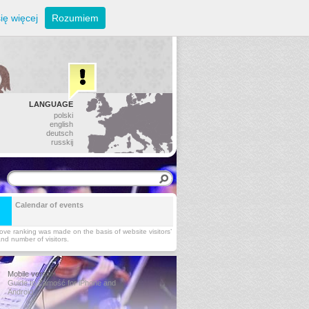
ię więcej
Rozumiem
LANGUAGE
polski
english
deutsch
russkij
Calendar of events
ve ranking was made on the basis of website visitors’
and number of visitors.
Mobile version
Guide to Zamość for iPhone and
Android