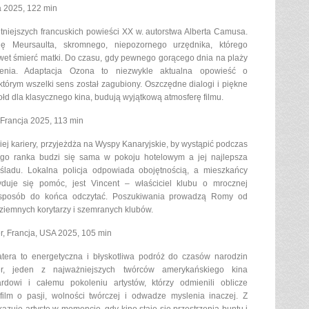
a 2025, 122 min
tniejszych francuskich powieści XX w. autorstwa Alberta Camusa.
ię Meursaulta, skromnego, niepozornego urzędnika, którego
awet śmierć matki. Do czasu, gdy pewnego gorącego dnia na plaży
zenia. Adaptacja Ozona to niezwykle aktualna opowieść o
tórym wszelki sens został zagubiony. Oszczędne dialogi i piękne
ołd dla klasycznego kina, budują wyjątkową atmosferę filmu.
 Francja 2025, 113 min
ej kariery, przyjeżdża na Wyspy Kanaryjskie, by wystąpić podczas
ego ranka budzi się sama w pokoju hotelowym a jej najlepsza
 śladu. Lokalna policja odpowiada obojętnością, a mieszkańcy
yduje się pomóc, jest Vincent – właściciel klubu o mrocznej
nie sposób do końca odczytać. Poszukiwania prowadzą Romy od
ziemnych korytarzy i szemranych klubów.
er, Francja, USA 2025, 105 min
atera to energetyczna i błyskotliwa podróż do czasów narodzin
er, jeden z najważniejszych twórców amerykańskiego kina
rdowi i całemu pokoleniu artystów, którzy odmienili oblicze
ilm o pasji, wolności twórczej i odwadze myslenia inaczej. Z