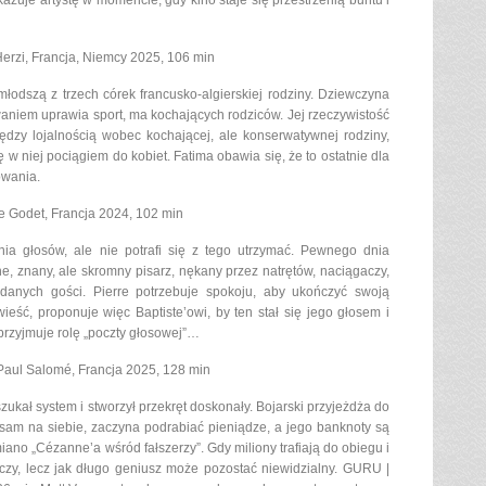
zuje artystę w momencie, gdy kino staje się przestrzenią buntu i
 Herzi, Francja, Niemcy 2025, 106 min
młodszą z trzech córek francusko-algierskiej rodziny. Dziewczyna
aniem uprawia sport, ma kochających rodziców. Jej rzeczywistość
ędzy lojalnością wobec kochającej, ale konserwatywnej rodziny,
 niej pociągiem do kobiet. Fatima obawia się, że to ostatnie dla
owania.
e Godet, Francja 2024, 102 min
nia głosów, ale nie potrafi się z tego utrzymać. Pewnego dnia
e, znany, ale skromny pisarz, nękany przez natrętów, naciągaczy,
danych gości. Pierre potrzebuje spokoju, aby ukończyć swoją
ieść, proponuje więc Baptiste’owi, by ten stał się jego głosem i
 przyjmuje rolę „poczty głosowej”…
-Paul Salomé, Francja 2025, 128 min
zukał system i stworzył przekręt doskonały. Bojarski przyjeżdża do
 sam na siebie, zaczyna podrabiać pieniądze, a jego banknoty są
iano „Cézanne’a wśród fałszerzy”. Gdy miliony trafiają do obiegu i
 czy, lecz jak długo geniusz może pozostać niewidzialny. GURU |