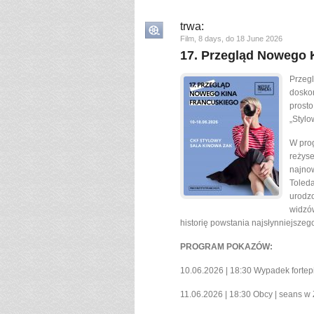
trwa:
Film, 8 days, do 18 June 2026
17. Przegląd Nowego K
Przeg
dosko
prost
„Stylo
W prog
reżyse
najno
Toleda
urodz
widzó
historię powstania najsłynniejszeg
PROGRAM POKAZÓW:
10.06.2026 | 18:30 Wypadek forte
11.06.2026 | 18:30 Obcy | seans w 