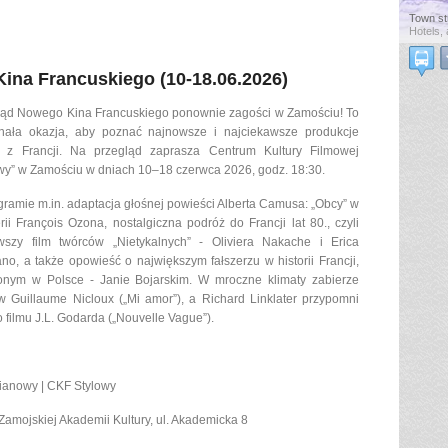
Town st
Hotels, 
ina Francuskiego (10-18.06.2026)
ląd Nowego Kina Francuskiego ponownie zagości w Zamościu! To
nała okazja, aby poznać najnowsze i najciekawsze produkcje
o z Francji. Na przegląd zaprasza Centrum Kultury Filmowej
wy” w Zamościu w dniach 10–18 czerwca 2026, godz. 18:30.
ramie m.in. adaptacja głośnej powieści Alberta Camusa: „Obcy” w
rii François Ozona, nostalgiczna podróż do Francji lat 80., czyli
wszy film twórców „Nietykalnych” - Oliviera Nakache i Erica
no, a także opowieść o największym fałszerzu w historii Francji,
onym w Polsce - Janie Bojarskim. W mroczne klimaty zabierze
w Guillaume Nicloux („Mi amor”), a Richard Linklater przypomni
o filmu J.L. Godarda („Nouvelle Vague”).
pianowy | CKF Stylowy
Zamojskiej Akademii Kultury, ul. Akademicka 8