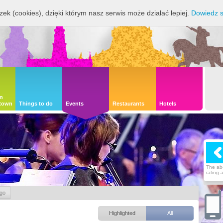
zek (cookies), dzięki którym nasz serwis może działać lepiej.
Dowiedz s
on
 town
Things to do
Events
Restaurants
Hotels
The abo
rating 
ego
Highlighted
All