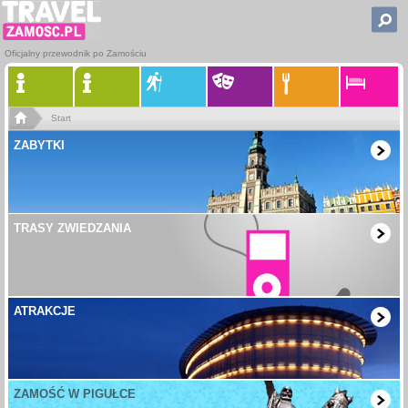
Oficjalny przewodnik po Zamościu
Start
ZABYTKI
TRASY ZWIEDZANIA
ATRAKCJE
ZAMOŚĆ W PIGUŁCE