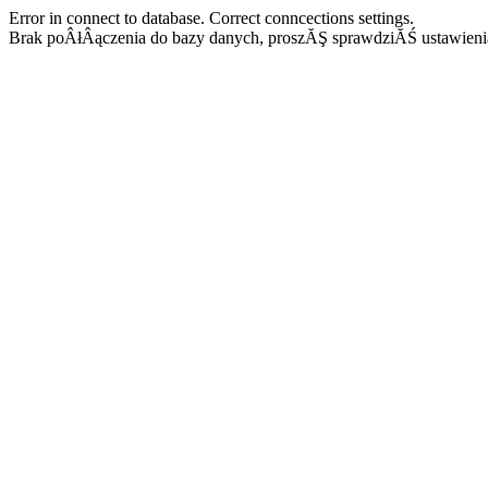
Error in connect to database. Correct conncections settings.
Brak poÂłÂączenia do bazy danych, proszĂŞ sprawdziĂŚ ustawieni