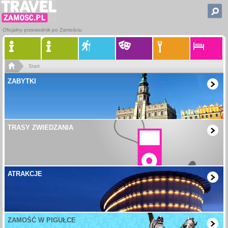
Oficjalny przewodnik po Zamościu
Start
ZABYTKI
TRASY ZWIEDZANIA
ATRAKCJE
ZAMOŚĆ W PIGUŁCE