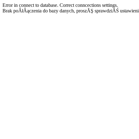
Error in connect to database. Correct conncections settings.
Brak poÂłÂączenia do bazy danych, proszĂŞ sprawdziĂŚ ustawieni