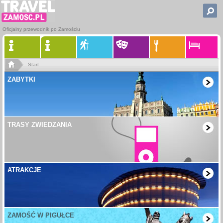
Oficjalny przewodnik po Zamościu
Start
ZABYTKI
TRASY ZWIEDZANIA
ATRAKCJE
ZAMOŚĆ W PIGUŁCE