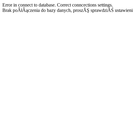
Error in connect to database. Correct conncections settings.
Brak poÂłÂączenia do bazy danych, proszĂŞ sprawdziĂŚ ustawieni