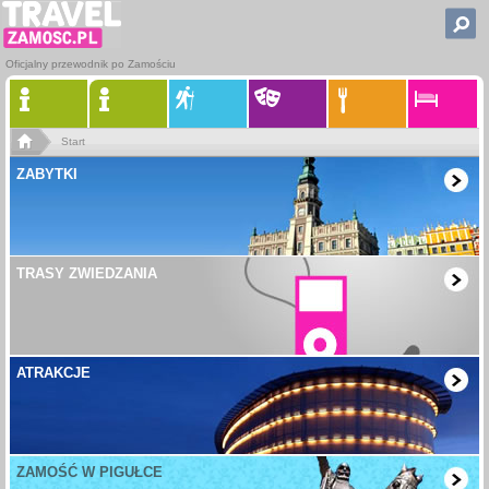
Oficjalny przewodnik po Zamościu
Start
ZABYTKI
TRASY ZWIEDZANIA
ATRAKCJE
ZAMOŚĆ W PIGUŁCE