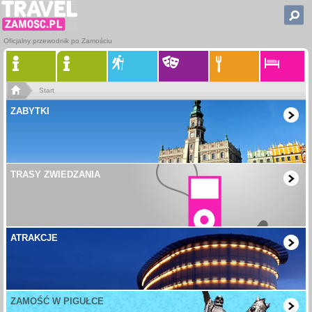
Oficjalny przewodnik po Zamościu
Start
ZABYTKI
TRASY ZWIEDZANIA
ATRAKCJE
ZAMOŚĆ W PIGUŁCE