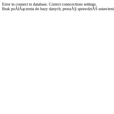
Error in connect to database. Correct conncections settings.
Brak poÂłÂączenia do bazy danych, proszĂŞ sprawdziĂŚ ustawieni