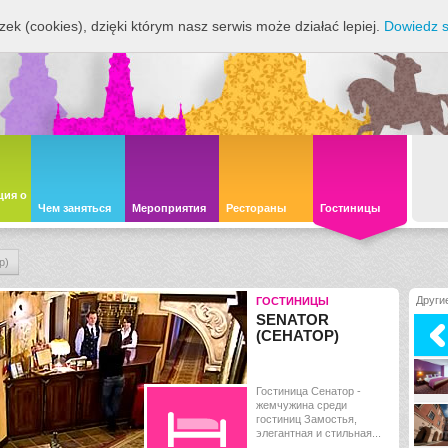
zek (cookies), dzięki którym nasz serwis może działać lepiej.
Dowiedz s
ия о
Чем заняться
Мероприятия
Рестораны
Гостиницы
р)
Други
ГОСТИНИЦЫ
SENATOR
(СЕНАТОР)
Гостиница Сенатор -
жемчужина среди
гостиниц Замостья,
элегантная и стильная...