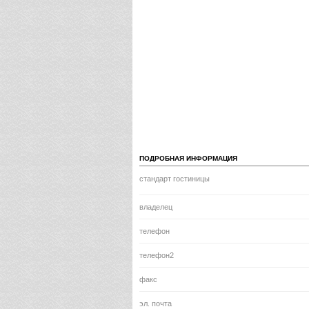
ПОДРОБНАЯ ИНФОРМАЦИЯ
стандарт гостиницы
владелец
телефон
телефон2
факс
эл. почта