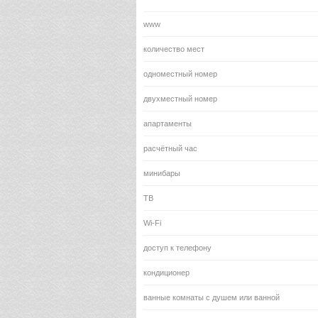
www
количество мест
одноместный номер
двухместный номер
апартаменты
расчётный час
минибары
ТВ
Wi-Fi
доступ к телефону
кондиционер
ванные комнаты с душем или ванной