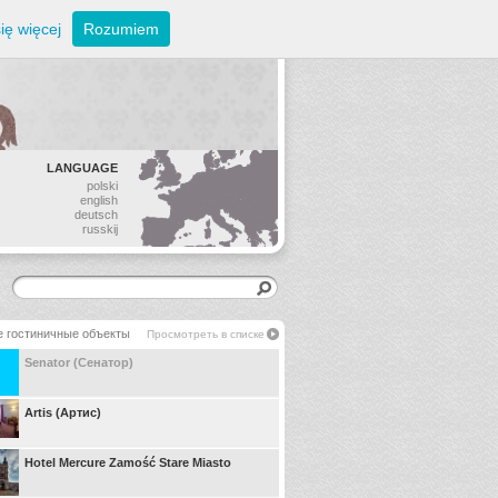
ię więcej
Rozumiem
LANGUAGE
polski
english
deutsch
russkij
е гостиничные объекты
Просмотреть в списке
Senator (Сенатор)
Artis (Артис)
Hotel Mercure Zamość Stare Miasto