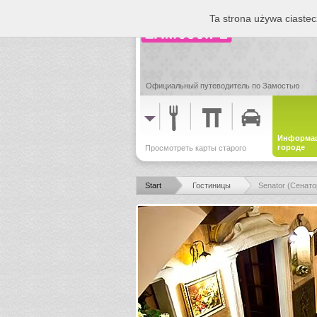
Ta strona używa ciastec
Официальный путеводитель по Замостью
Информац
городе
Просмотреть карты старого
города
Start
Гостиницы
Senator (Сенато