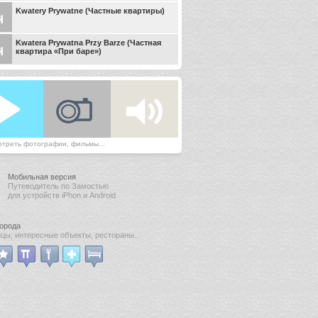
Kwatery Prywatne (Частные квартиры)
Kwatera Prywatna Przy Barze (Частная
квартира «При баре»)
треть фотографии, фильмы...
Мобильная версия
Путеводитель по Замостью
для устройств iPhon и Android
города
цы, интересные объекты, рестораны...