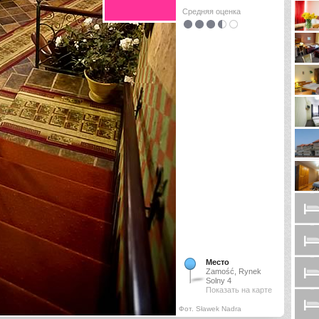
Средняя оценка
Место
Zamość, Rynek
Solny 4
Показать на карте
Фот. Sławek Nadra