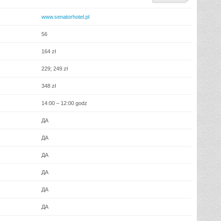
www.senatorhotel.pl
56
164 zł
229; 249 zł
348 zł
14:00 – 12:00 godz
ДА
ДА
ДА
ДА
ДА
ДА