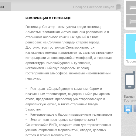
акт
Dodaj do Facebook i innych
ИНФОРМАЦИЯ О ГОСТИНИЦЕ
Гостиница Сенатор - жемчужина среди гостиниц
Замостья, элегантная и стильная, она расположена в
старинном ансамбле каменных зданий в стиле
ренессанс на Соляной площади старого города.
Достоинством гостиницы Сенатор являются
изысканные номера и апартаменты, залы со стильными
интерьерами и неповторимой атмосферой, интересная
Просмо
архитектура, высокий уровень кулинарии,
исключительный вкус подаваемых блюд,
гостеприимная атмосфера, вежливый и компетентный
персонал.
• Ресторан «Старый двор» с камином, баром и
плазменным телевизором, выдержанный в рыцарском
Карты 
стиле, предлагает превосходную старопольскую и
Гостини
европейскую кухню, а также старинные блюда
Замостья.
• Камерное кафе с баром и плазменным телевизором
• Элегантные просторные конференц-залы /
Сенаторский и ВИП/, создают фон для торжественных
ужинов, фирменных мероприятий, свадеб, деловых
встреч и других мероприятий.