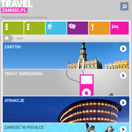
Oficjalny przewodnik po Zamościu
Start
ZABYTKI
TRASY ZWIEDZANIA
ATRAKCJE
ZAMOŚĆ W PIGUŁCE