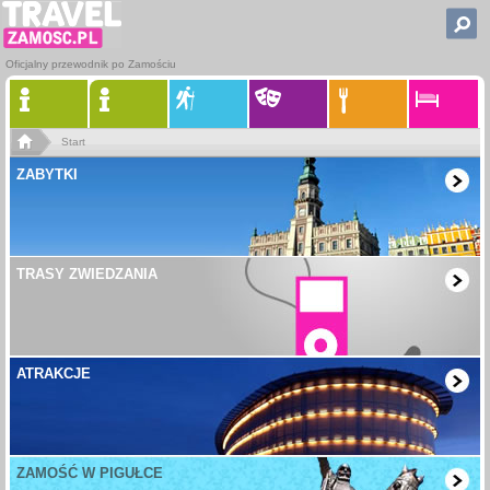
Oficjalny przewodnik po Zamościu
Start
ZABYTKI
TRASY ZWIEDZANIA
ATRAKCJE
ZAMOŚĆ W PIGUŁCE