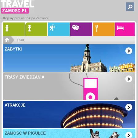
Oficjalny przewodnik po Zamościu
Start
ZABYTKI
TRASY ZWIEDZANIA
ATRAKCJE
ZAMOŚĆ W PIGUŁCE