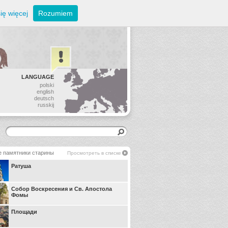
ię więcej
Rozumiem
LANGUAGE
polski
english
deutsch
russkij
е памятники старины
Просмотреть в списке
Ратуша
Собор Воскресения и Св. Апостола
Фомы
Площади