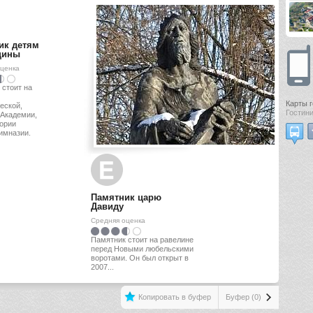
ик детям
щины
оценка
 стоит на
Карты 
еской,
Гостини
 Академии,
тории
имназии.
Памятник царю
Давиду
Средняя оценка
Памятник стоит на равелине
перед Новыми любельскими
воротами. Он был открыт в
2007...
Копировать в буфер
Буфер (0)