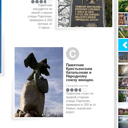
Памятник
находится по
левой стороне
улицы Партизан,
примерно в 200
метрах от
Старых...
Памятник
Крестьянским
батальонам и
Народному
союзу женщин.
Средняя оценка
Памятник стоит по
правой стороне
улицы Партизан,
примерно в 200 м от
Новых львовских
ворот.