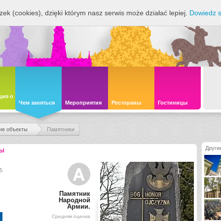
zek (cookies), dzięki którym nasz serwis może działać lepiej.
Dowiedz s
ия о
Чем заняться
Мероприятия
Рестораны
Гостиницы
ие объекты
Памятники
Други
ТЫ
5
Памятник
Народной
Армии.
Средняя оценка