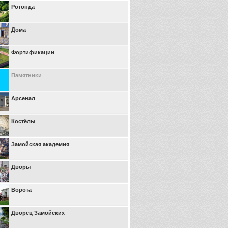
Ротонда
Дома
Фортификации
Памятники
Арсенал
Костёлы
Замойская академия
Дворы
Ворота
Дворец Замойских