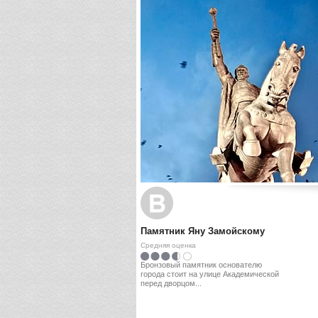
Памятник Яну Замойскому
Средняя оценка
Бронзовый памятник основателю
города стоит на улице Академической
перед дворцом...