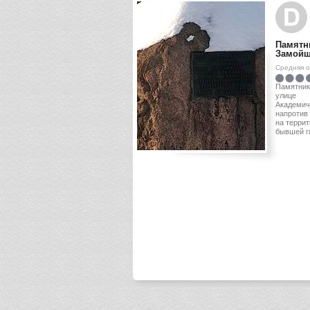
Памятн
Замой
Средняя 
Памятник
улице
Академич
напротив
на терри
бывшей г