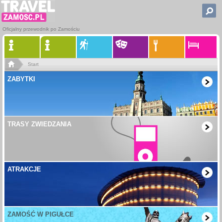
Oficjalny przewodnik po Zamościu
Start
ZABYTKI
TRASY ZWIEDZANIA
ATRAKCJE
ZAMOŚĆ W PIGUŁCE