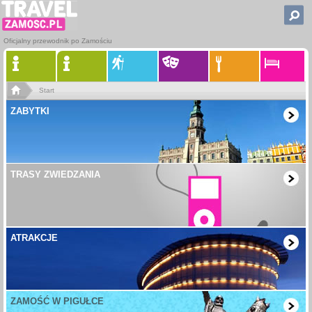
Oficjalny przewodnik po Zamościu
Start
ZABYTKI
TRASY ZWIEDZANIA
ATRAKCJE
ZAMOŚĆ W PIGUŁCE