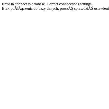
Error in connect to database. Correct conncections settings.
Brak poÂłÂączenia do bazy danych, proszĂŞ sprawdziĂŚ ustawieni