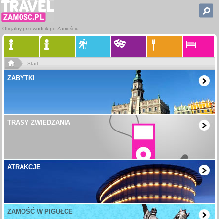
Oficjalny przewodnik po Zamościu
Start
ZABYTKI
TRASY ZWIEDZANIA
ATRAKCJE
ZAMOŚĆ W PIGUŁCE